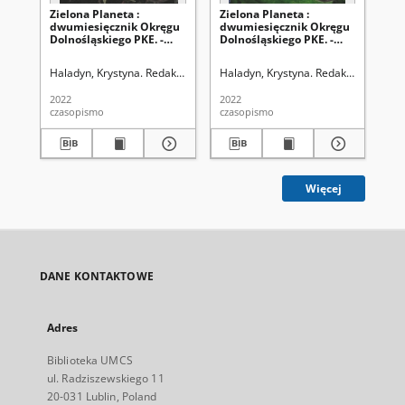
Zielona Planeta :
Zielona Planeta :
Zie
dwumiesięcznik Okręgu
dwumiesięcznik Okręgu
dw
Dolnośląskiego PKE. -
Dolnośląskiego PKE. -
Dol
2022, nr 2=160 (marzec-
2022, nr 3=162 (maj-
202
kwiecień 2022)
czerwiec)
pa
Haladyn, Krystyna. Redaktor
Haladyn, Krystyna. Redaktor
Hal
2022
2022
202
czasopismo
czasopismo
cza
Więcej
DANE KONTAKTOWE
Adres
Biblioteka UMCS
ul. Radziszewskiego 11
20-031 Lublin, Poland