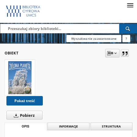
Wyszukiwanie zaawansowane
?
OBIEKT
Pokaż treść
Pobierz
OPIS
INFORMACJE
STRUKTURA