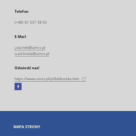
Telefon
(+48) 81 537 58 93
E-Mail
j.startek@umcs.pl
u.zielinska@umcs.pl
Odwiedź nas!
https://www.umcs.pl/pl/biblioteka.htm
Facebook
Link
zewnętrzny,
otworzy
się
w
nowej
MAPA STRONY
karcie