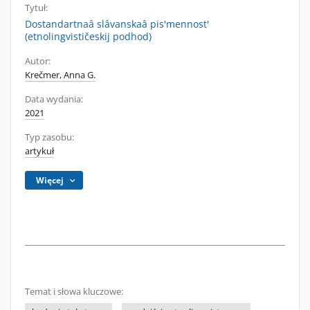
Tytuł:
Dostandartnaâ slâvanskaâ pis'mennost'
(etnolingvističeskij podhod)
Autor:
Krečmer, Anna G.
Data wydania:
2021
Typ zasobu:
artykuł
Więcej
Temat i słowa kluczowe: