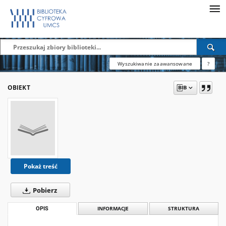
Wyszukiwanie zaawansowane
?
OBIEKT
Pokaż treść
Pobierz
OPIS
INFORMACJE
STRUKTURA