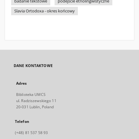
badanie tekstowe
podejście etnolingwistyczne
Slavia Ortodoxa - okres końcowy
DANE KONTAKTOWE
Adres
Biblioteka UMCS
ul. Radziszewskiego 11
20-031 Lublin, Poland
Telefon
(+48) 81 537 58 93