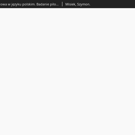
Niebinarność płciowa w języku polskim. Badanie pilotażowe
Misiek, Szymon.