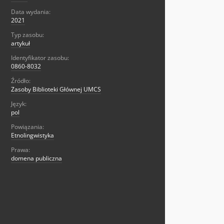
Data wydania:
2021
Typ zasobu:
artykuł
Identyfikator zasobu:
0860-8032
Źródło:
Zasoby Biblioteki Głównej UMCS
Język:
pol
Powiązania:
Etnolingwistyka
Prawa:
domena publiczna