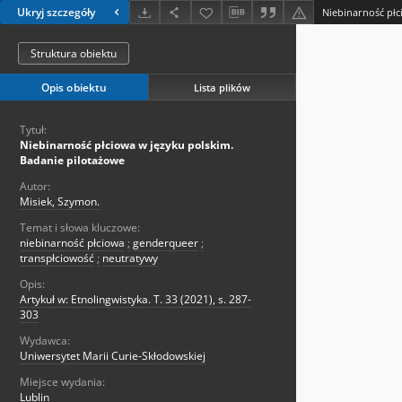
Ukryj szczegóły
Struktura obiektu
Opis obiektu
Lista plików
Tytuł:
Niebinarność płciowa w języku polskim.
Badanie pilotażowe
Autor:
Misiek, Szymon.
Temat i słowa kluczowe:
niebinarność płciowa
;
genderqueer
;
transpłciowość
;
neutratywy
Opis:
Artykuł w: Etnolingwistyka. T. 33 (2021), s. 287-
303
Wydawca:
Uniwersytet Marii Curie-Skłodowskiej
Miejsce wydania:
Lublin