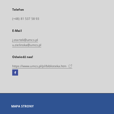
Telefon
(+48) 81 537 58 93
E-Mail
j.startek@umcs.pl
u.zielinska@umcs.pl
Odwiedź nas!
https://www.umcs.pl/pl/biblioteka.htm
Facebook
Link
zewnętrzny,
otworzy
się
w
nowej
MAPA STRONY
karcie