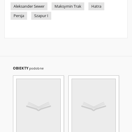
Aleksander Sewer
Maksymin Trak
Hatra
Persja
Szapur I
OBIEKTY
podobne