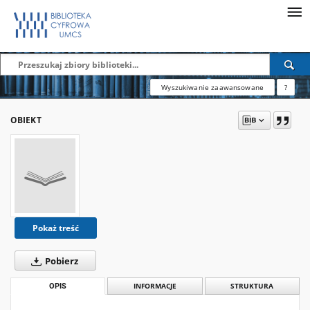
Wyszukiwanie zaawansowane
?
OBIEKT
Pokaż treść
Pobierz
OPIS
INFORMACJE
STRUKTURA