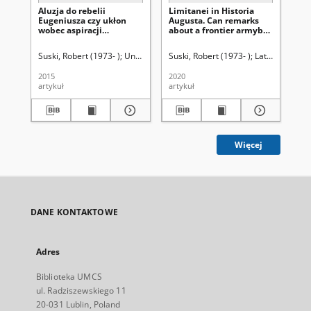
Aluzja do rebelii
Limitanei in Historia
De
Eugeniusza czy ukłon
Augusta. Can remarks
In
wobec aspiracji
about a frontier armybe
trz
rzymskiej elity. Nowa
used to date Historia
nu
interpretacja mowy
Augusta?
Fry
Suski, Robert (1973- )
Uniwersytet Marii Curie-Skłodowskiej (Lublin). Ins
Suski, Robert (1973- )
Latawiec, Krzy
Koc
Maeciusa Faltoniusa
po
Nicomachusa (Hist. Aug.
2015
2020
202
Tac. 6, 1-9)
artykuł
artykuł
art
Więcej
DANE KONTAKTOWE
Adres
Biblioteka UMCS
ul. Radziszewskiego 11
20-031 Lublin, Poland