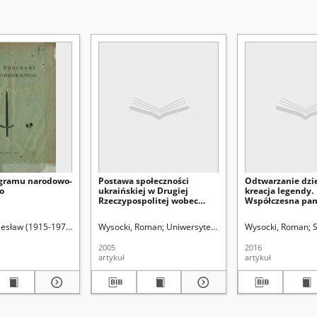
gramu narodowo-
Postawa społeczności
Odtwarzanie dzie
o
ukraińskiej w Drugiej
kreacja legendy.
Rzeczypospolitej wobec
Współczesna pam
"wielkiego głodu" na
Białoruskiej Wło
Ukrainie w latach 1932-1933
Robotniczej Hro
lesław (1915-1979). Red.
Wysocki, Roman
Uniwersytet Marii Curie-Skłodowskiej (
Wysocki, Roman
S
proces formowani
historycznej i to
2005
2016
narodowej Biało
artykuł
artykuł