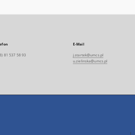
efon
E-Mail
8) 81 537 58 93
j.startek@umcs.pl
u.zielinska@umcs.pl