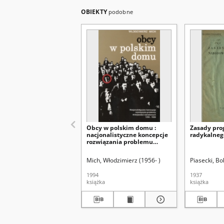
OBIEKTY
podobne
Obcy w polskim domu :
Zasady pro
nacjonalistyczne koncepcje
radykalneg
rozwiązania problemu
mniejszości narodowych
1918-1939
Mich, Włodzimierz (1956- )
Piasecki, Bo
1994
1937
książka
książka