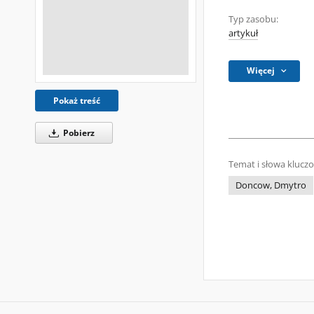
Typ zasobu:
artykuł
Więcej
Pokaż treść
Pobierz
Temat i słowa klucz
Doncow, Dmytro