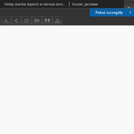
Hołdy stanów śląskich w okresie dominacji cesarsko-królewskiej Habsburgów (1600–1740). Podstawy i procedura prawna, postępowanie administracyjne a powstały zwyczaj i praktyka kulturowa
Kuczer, Jarosław
Pokaż szczegóły