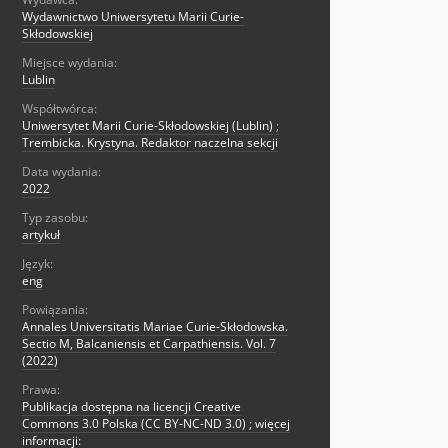
Wydawnictwo Uniwersytetu Marii Curie-
Skłodowskiej
Miejsce wydania:
Lublin
Współtwórca:
Uniwersytet Marii Curie-Skłodowskiej (Lublin)
;
Trembicka. Krystyna. Redaktor naczelna sekcji
Data wydania:
2022
Typ zasobu:
artykuł
Język:
eng
Powiązania:
Annales Universitatis Mariae Curie-Skłodowska.
Sectio M, Balcaniensis et Carpathiensis. Vol. 7
(2022)
Prawa:
Publikacja dostępna na licencji Creative
Commons 3.0 Polska (CC BY-NC-ND 3.0) ; więcej
informacji: