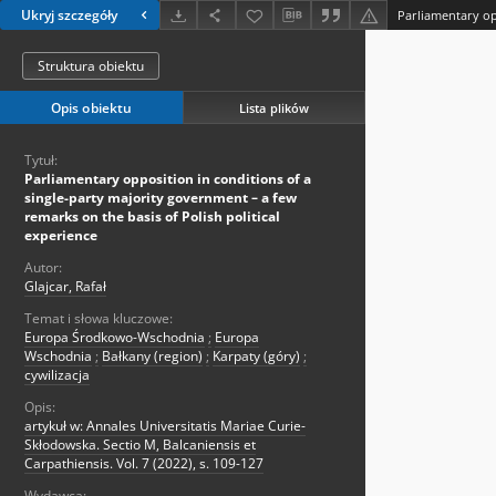
Ukryj szczegóły
Struktura obiektu
Opis obiektu
Lista plików
Tytuł:
Parliamentary opposition in conditions of a
single-party majority government – a few
remarks on the basis of Polish political
experience
Autor:
Glajcar, Rafał
Temat i słowa kluczowe:
Europa Środkowo-Wschodnia
;
Europa
Wschodnia
;
Bałkany (region)
;
Karpaty (góry)
;
cywilizacja
Opis:
artykuł w: Annales Universitatis Mariae Curie-
Skłodowska. Sectio M, Balcaniensis et
Carpathiensis. Vol. 7 (2022), s. 109-127
Wydawca: