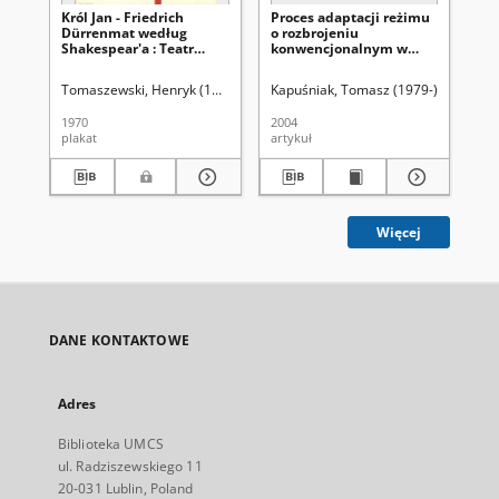
Król Jan - Friedrich
Proces adaptacji reżimu
St
Dürrenmat według
o rozbrojeniu
ro
Shakespear'a : Teatr
konwencjonalnym w
ko
Dramatyczny
Europie
Eu
Tomaszewski, Henryk (1914-2005)
Kapuśniak, Tomasz (1979-)
Uniwersy
Kap
1970
2004
200
plakat
artykuł
art
Więcej
DANE KONTAKTOWE
Adres
Biblioteka UMCS
ul. Radziszewskiego 11
20-031 Lublin, Poland