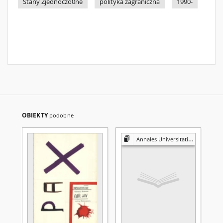
Stany Zjednoczo0ne
polityka zagraniczna
1990-
OBIEKTY
podobne
Annales Universitatis Mariae Curie-Skłodowska. Sectio K, Politologia