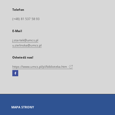
Telefon
(+48) 81 537 58 93
E-Mail
j.startek@umcs.pl
u.zielinska@umcs.pl
Odwiedź nas!
https://www.umcs.pl/pl/biblioteka.htm
Facebook
Link
zewnętrzny,
otworzy
się
w
nowej
MAPA STRONY
karcie