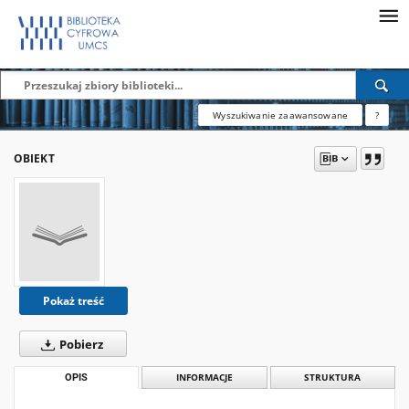
Wyszukiwanie zaawansowane
?
OBIEKT
Pokaż treść
Pobierz
OPIS
INFORMACJE
STRUKTURA