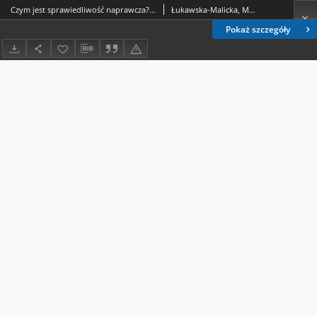
Czym jest sprawiedliwość naprawcza? Istota i zarys problematyki
Łukawska-Malicka, Magdalena
Pokaż szczegóły