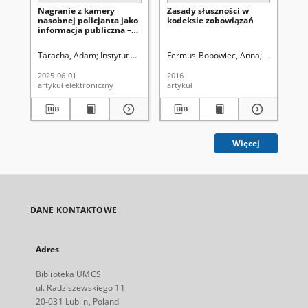
Nagranie z kamery
Zasady słuszności w
The
nasobnej policjanta jako
kodeksie zobowiązań
inf
informacja publiczna –
in
glosa do wyroku
th
Wojewódzkiego Sądu
ju
Taracha, Adam
Instytut Nauk Prawnych (Uniwersytet Marii Curie-Skło
Fermus-Bobowiec, Anna
Szewczak-D
Koś
Administracyjnego w
Ad
Łodzi z dnia 22 listopada
2025-06-01
2016
202
2023 r.,II SAB/Łd 98/23
artykuł elektroniczny
artykuł
art
Więcej
DANE KONTAKTOWE
Adres
Biblioteka UMCS
ul. Radziszewskiego 11
20-031 Lublin, Poland