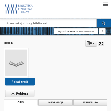
Wyszukiwanie zaawansowane
?
OBIEKT
Pokaż treść
Pobierz
OPIS
INFORMACJE
STRUKTURA