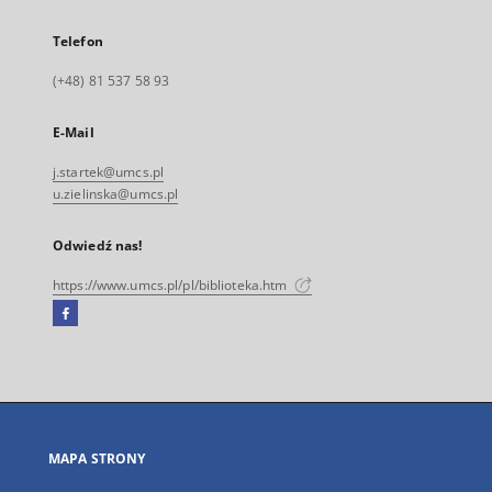
Telefon
(+48) 81 537 58 93
E-Mail
j.startek@umcs.pl
u.zielinska@umcs.pl
Odwiedź nas!
https://www.umcs.pl/pl/biblioteka.htm
Facebook
Link
zewnętrzny,
otworzy
się
w
nowej
MAPA STRONY
karcie