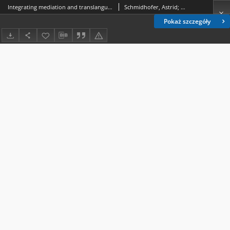
Integrating mediation and translanguaging into TI-Oriented Language Learning and Teaching (TILLT)
Schmidhofer, Astrid; Cerezo Herrero, Enrique; Koletnik, Melita
Pokaż szczegóły