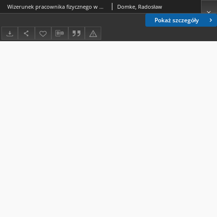
Wizerunek pracownika fizycznego w wybranych filmach polskich 1968–1990 o tematyce współczesnej
Domke, Radosław
Pokaż szczegóły