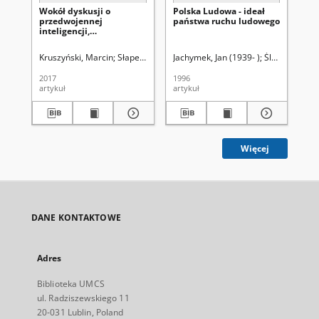
Wokół dyskusji o
Polska Ludowa - ideał
Po
przedwojennej
państwa ruchu ludowego
wo
inteligencji,
lu
uniwersytetach i
rz
wreszcie robotnikach na
spo
Kruszyński, Marcin
Słapek Dariusz (1961- ). Red.
Jachymek, Jan (1939- )
Uniwersytet Marii Curi
Śladkowski, W
Woł
uniwersytetach (1945–
19
1956). Uwag kilka
2017
1996
201
artykuł
artykuł
art
Więcej
DANE KONTAKTOWE
Adres
Biblioteka UMCS
ul. Radziszewskiego 11
20-031 Lublin, Poland