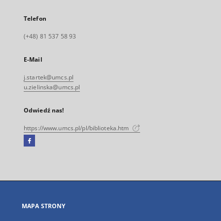
Telefon
(+48) 81 537 58 93
E-Mail
j.startek@umcs.pl
u.zielinska@umcs.pl
Odwiedź nas!
https://www.umcs.pl/pl/biblioteka.htm
Facebook
Link
zewnętrzny,
otworzy
się
w
nowej
MAPA STRONY
karcie