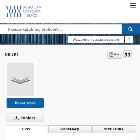
Wyszukiwanie zaawansowane
?
OBIEKT
Pokaż treść
Pobierz
OPIS
INFORMACJE
STRUKTURA