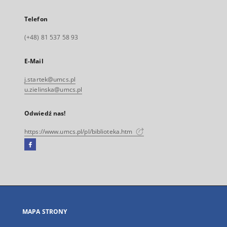
Telefon
(+48) 81 537 58 93
E-Mail
j.startek@umcs.pl
u.zielinska@umcs.pl
Odwiedź nas!
https://www.umcs.pl/pl/biblioteka.htm
Facebook
Link
zewnętrzny,
otworzy
się
w
nowej
MAPA STRONY
karcie