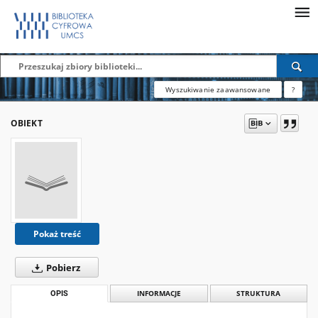
Wyszukiwanie zaawansowane
?
OBIEKT
Pokaż treść
Pobierz
OPIS
INFORMACJE
STRUKTURA