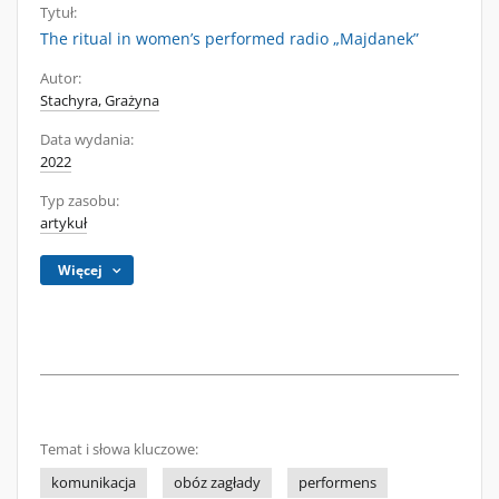
Tytuł:
The ritual in women’s performed radio „Majdanek”
Autor:
Stachyra, Grażyna
Data wydania:
2022
Typ zasobu:
artykuł
Więcej
Temat i słowa kluczowe:
komunikacja
obóz zagłady
performens