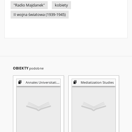
"Radio Majdanek"
kobiety
II wojna światowa (1939-1945)
OBIEKTY
podobne
Annales Universitatis Mariae Curie-Skłodowska. Sectio K, Politologia
Mediatization Studies