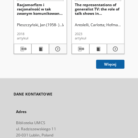
Racjomorfizm i
The representations of
Mu
racjonalność w tak
generalist TV: the role of
rep
zwanym komunikowaniu
talk shows in
la
politycznym =
polarisation. Dynamics
de 
Ratiomorphism and
of the mediatisation of
es
Pleszczyński, Jan (1958- ).
Wydawnictwo UMC
Antolelli, Carlotta
Hofman, Iwona. R
Gi
rationality in the so-
political communication
called political
during the COVID -19
2018
2023
201
communication
emergency in gender
artykuł
artykuł
art
issues. The Italian case
Więcej
DANE KONTAKTOWE
Adres
Biblioteka UMCS
ul. Radziszewskiego 11
20-031 Lublin, Poland