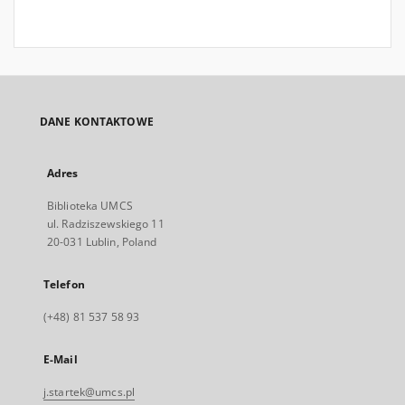
DANE KONTAKTOWE
Adres
Biblioteka UMCS
ul. Radziszewskiego 11
20-031 Lublin, Poland
Telefon
(+48) 81 537 58 93
E-Mail
j.startek@umcs.pl