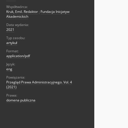
Współtwórca:
Kruk, Emil. Redaktor
;
Fundacja Inicjatyw
Akademickich
Data wydania:
2021
Typ zasobu:
artykuł
Format:
application/pdf
Język:
eng
Powiązania:
Przegląd Prawa Administracyjnego. Vol. 4
(2021)
Prawa:
domena publiczna