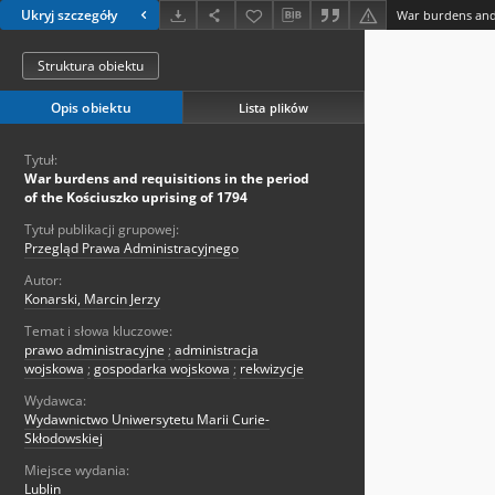
Ukryj szczegóły
Struktura obiektu
Opis obiektu
Lista plików
Tytuł:
War burdens and requisitions in the period
of the Kościuszko uprising of 1794
Tytuł publikacji grupowej:
Przegląd Prawa Administracyjnego
Autor:
Konarski, Marcin Jerzy
Temat i słowa kluczowe:
prawo administracyjne
;
administracja
wojskowa
;
gospodarka wojskowa
;
rekwizycje
Wydawca:
Wydawnictwo Uniwersytetu Marii Curie-
Skłodowskiej
Miejsce wydania:
Lublin