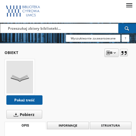
Wyszukiwanie zaawansowane
?
OBIEKT
Pokaż treść
Pobierz
OPIS
INFORMACJE
STRUKTURA