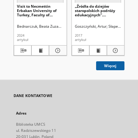
Visit to Necmettin
„Źródła do dziejów
Za
Erbakan University of
staropolskich podróży
UM
Turkey, Faculty of
edukacyjnych”.
ws
Education. Personal
Konferencja naukowa.
ko
report
Poznań 11–12 maja 2017
Bednarczuk, Beata Zuzanna
Parczewska, Teresa (1959-). Red.
Goszczyński, Artur
Słapek Dariusz (1
Łos
roku. Sprawozdanie
2024
2017
201
artykuł
artykuł
art
Więcej
DANE KONTAKTOWE
Adres
Biblioteka UMCS
ul. Radziszewskiego 11
20-031 Lublin, Poland