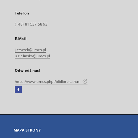
Telefon
(+48) 81 537 58 93
E-Mail
j.startek@umcs.pl
u.zielinska@umcs.pl
Odwiedź nas!
https://www.umcs.pl/pl/biblioteka.htm
Facebook
Link
zewnętrzny,
otworzy
się
w
nowej
MAPA STRONY
karcie