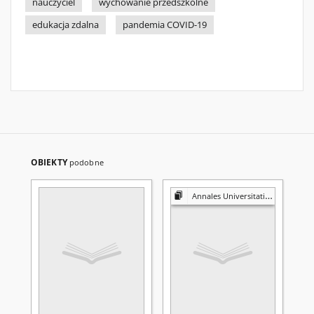
nauczyciel
wychowanie przedszkolne
edukacja zdalna
pandemia COVID-19
OBIEKTY
podobne
Annales Universitatis Mariae Curie-Skłodowska. Sectio J, Paedagogia-Psychologia