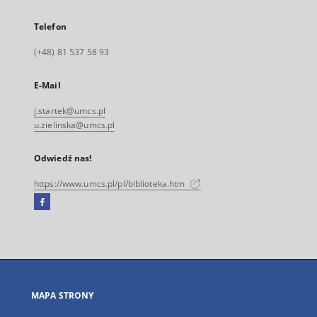
Telefon
(+48) 81 537 58 93
E-Mail
j.startek@umcs.pl
u.zielinska@umcs.pl
Odwiedź nas!
https://www.umcs.pl/pl/biblioteka.htm
Facebook
Link
zewnętrzny,
otworzy
się
w
nowej
MAPA STRONY
karcie