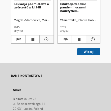
Edukacja podmiotowa a
Edukacja w dobie
Im
twórczość w kl. I-III
pandemii oczami
ed
nauczycieli
th
współorganizujących
ed
proces kształcenia i
pe
Magda-Adamowicz, Marzenna
Kirenko, Janusz (1954- ). Red.
Wiśniewska, Jolanta Izabela.
Kruszko, 
Jurkiewi
Ło
rodziców dzieci ze
spektrum autyzmu
2015
2022
202
artykuł
artykuł
art
Więcej
DANE KONTAKTOWE
Adres
Biblioteka UMCS
ul. Radziszewskiego 11
20-031 Lublin, Poland