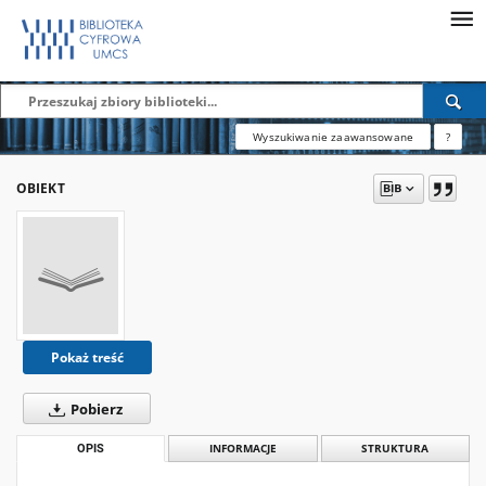
Wyszukiwanie zaawansowane
?
OBIEKT
Pokaż treść
Pobierz
OPIS
INFORMACJE
STRUKTURA