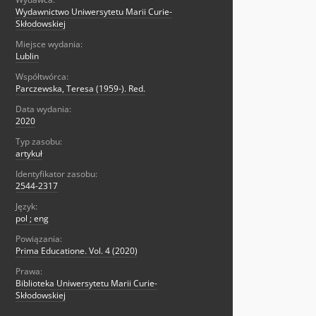
Wydawnictwo Uniwersytetu Marii Curie-
Skłodowskiej
Miejsce wydania:
Lublin
Współtwórca:
Parczewska, Teresa (1959-). Red.
Data wydania:
2020
Typ zasobu:
artykuł
Identyfikator zasobu:
2544-2317
Język:
pol ; eng
Powiązania:
Prima Educatione. Vol. 4 (2020)
Prawa:
Biblioteka Uniwersytetu Marii Curie-
Skłodowskiej