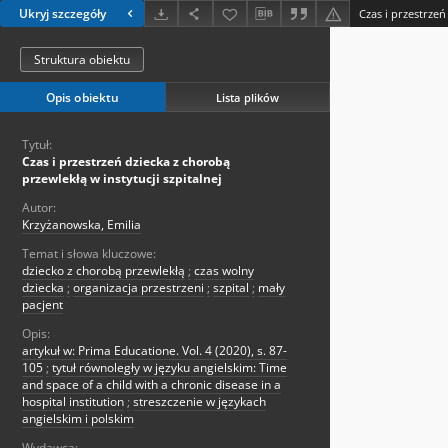
Ukryj szczegóły
Struktura obiektu
Opis obiektu
Lista plików
Tytuł:
Czas i przestrzeń dziecka z chorobą
przewlekłą w instytucji szpitalnej
Autor:
Krzyżanowska, Emilia
Temat i słowa kluczowe:
dziecko z chorobą przewlekłą
;
czas wolny
dziecka
;
organizacja przestrzeni
;
szpital
;
mały
pacjent
Opis:
artykuł w: Prima Educatione. Vol. 4 (2020), s. 87-
105
;
tytuł równoległy w języku angielskim: Time
and space of a child with a chronic disease in a
hospital institution
;
streszczenie w językach
angielskim i polskim
Wydawca: