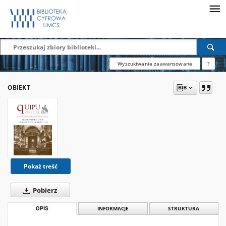
Wyszukiwanie zaawansowane
?
OBIEKT
Pokaż treść
Pobierz
OPIS
INFORMACJE
STRUKTURA