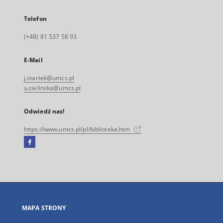
Telefon
(+48) 81 537 58 93
E-Mail
j.startek@umcs.pl
u.zielinska@umcs.pl
Odwiedź nas!
https://www.umcs.pl/pl/biblioteka.htm
Facebook
Link
zewnętrzny,
otworzy
się
w
nowej
MAPA STRONY
karcie