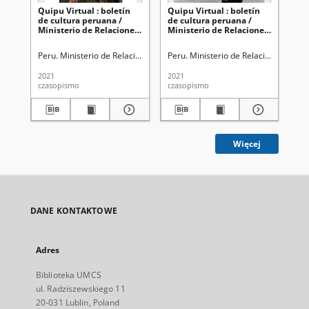
Quipu Virtual : boletín
Quipu Virtual : boletín
Qui
de cultura peruana /
de cultura peruana /
de
Ministerio de Relaciones
Ministerio de Relaciones
Mi
Exteriores. No 38
Exteriores. No 37
Ext
(19/02/2021)
(12/02/2021)
(2
Peru. Ministerio de Relaciones Exteriores
Peru. Ministerio de Relaciones Exter
Per
2021
2021
202
czasopismo
czasopismo
cza
Więcej
DANE KONTAKTOWE
Adres
Biblioteka UMCS
ul. Radziszewskiego 11
20-031 Lublin, Poland