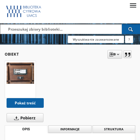
Wyszukiwanie zaawansowane
?
OBIEKT
Pokaż treść
Pobierz
OPIS
INFORMACJE
STRUKTURA