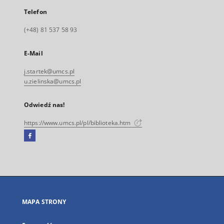
Telefon
(+48) 81 537 58 93
E-Mail
j.startek@umcs.pl
u.zielinska@umcs.pl
Odwiedź nas!
https://www.umcs.pl/pl/biblioteka.htm
Facebook
Link
zewnętrzny,
otworzy
się
w
nowej
MAPA STRONY
karcie