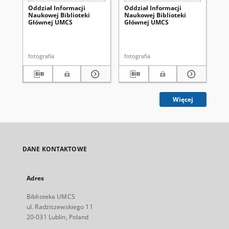
Oddział Informacji
Oddział Informacji
Od
Naukowej Biblioteki
Naukowej Biblioteki
Na
Głównej UMCS
Głównej UMCS
Gł
fotografia
fotografia
fot
Więcej
DANE KONTAKTOWE
Adres
Biblioteka UMCS
ul. Radziszewskiego 11
20-031 Lublin, Poland