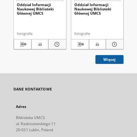
Oddział Informacji
Oddział Informacji
Od
Naukowej Biblioteki
Naukowej Biblioteki
Na
Głównej UMCS
Głównej UMCS
Gł
fotografia
fotografia
fot
Więcej
DANE KONTAKTOWE
Adres
Biblioteka UMCS
ul. Radziszewskiego 11
20-031 Lublin, Poland