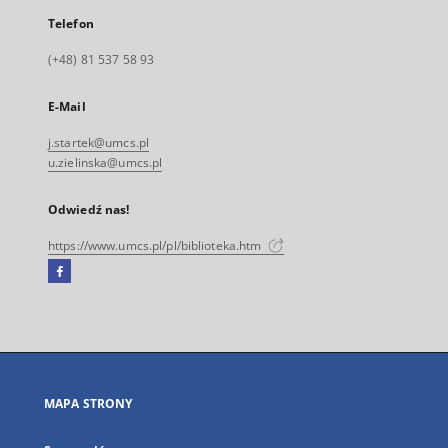
Telefon
(+48) 81 537 58 93
E-Mail
j.startek@umcs.pl
u.zielinska@umcs.pl
Odwiedź nas!
https://www.umcs.pl/pl/biblioteka.htm
Facebook
Link
zewnętrzny,
otworzy
się
w
nowej
MAPA STRONY
karcie