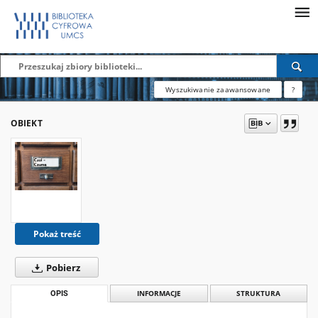
Wyszukiwanie zaawansowane
?
OBIEKT
Pokaż treść
Pobierz
OPIS
INFORMACJE
STRUKTURA