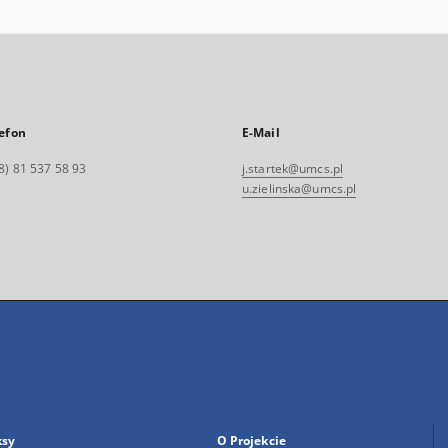
efon
E-Mail
8) 81 537 58 93
j.startek@umcs.pl
u.zielinska@umcs.pl
ksy
O Projekcie