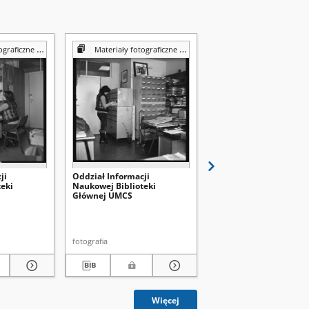
Reprografii Biblioteki UMCS
Materiały fotograficzne z Pracowni Reprografii Biblioteki UMCS
Materiały fotograficzne z Pracowni Reprografii Bibli
ji
Oddział Informacji
Wypożyczalnia
eki
Naukowej Biblioteki
międzybiblioteczna
Głównej UMCS
Biblioteki Głównej UM
fotografia
fotografia
Więcej