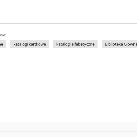
owe:
ne
katalogi kartkowe
katalogi alfabetyczne
Biblioteka Głów