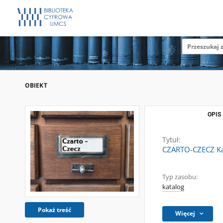
OBIEKT
OPIS
Tytuł:
CZARTO-CZECZ Kat
Typ zasobu:
katalog
Pokaż treść
Więcej