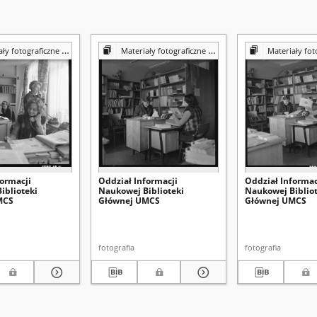
iczne z Pracowni Reprografii Biblioteki UMCS
Materiały fotograficzne z Pracowni Reprografii Biblioteki UMCS
Materiały fotograficzne z Pracowni 
formacji
Oddział Informacji
Oddział Informac
iblioteki
Naukowej Biblioteki
Naukowej Bibliot
MCS
Głównej UMCS
Głównej UMCS
fotografia
fotografia