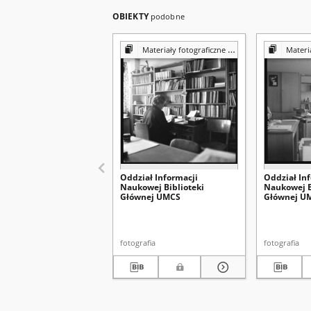
OBIEKTY
podobne
Materiały fotograficzne z Pracowni Reprografii Biblioteki UMCS
Materiały fotograf
Oddział Informacji
Oddział In
Naukowej Biblioteki
Naukowej B
Głównej UMCS
Głównej U
fotografia
fotografia