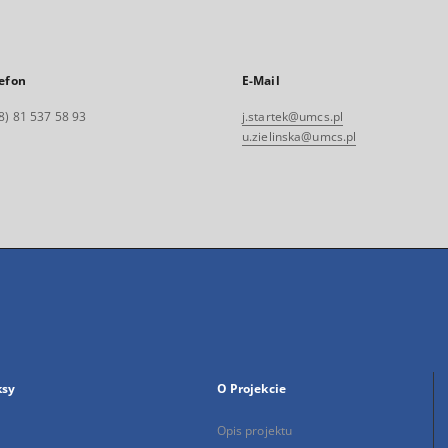
efon
E-Mail
8) 81 537 58 93
j.startek@umcs.pl
u.zielinska@umcs.pl
ksy
O Projekcie
Opis projektu