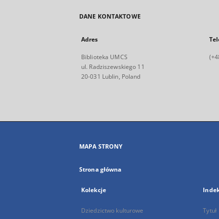
DANE KONTAKTOWE
Adres
Tel
Biblioteka UMCS
(+4
ul. Radziszewskiego 11
20-031 Lublin, Poland
MAPA STRONY
Strona główna
Kolekcje
Inde
Dziedzictwo kulturowe
Tytuł