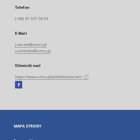
Telefon
(+48) 81 537 58 93
E-Mail
j.startek@umcs.pl
u.zielinska@umcs.pl
Odwiedź nas!
https://www.umcs.pl/pl/biblioteka.htm
Facebook
Link
zewnętrzny,
otworzy
się
w
nowej
MAPA STRONY
karcie