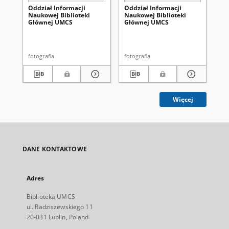
Oddział Informacji
Oddział Informacji
Od
Naukowej Biblioteki
Naukowej Biblioteki
Na
Głównej UMCS
Głównej UMCS
Gł
fotografia
fotografia
fot
Więcej
DANE KONTAKTOWE
Adres
Biblioteka UMCS
ul. Radziszewskiego 11
20-031 Lublin, Poland