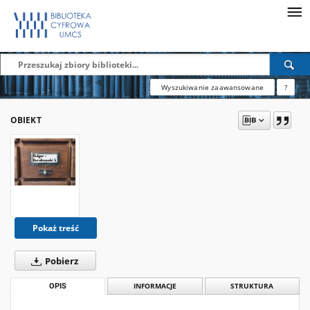
Wyszukiwanie zaawansowane
?
OBIEKT
Pokaż treść
Pobierz
OPIS
INFORMACJE
STRUKTURA