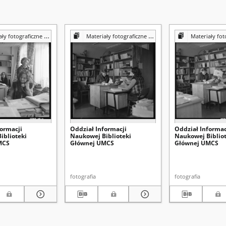
iczne z Pracowni Reprografii Biblioteki UMCS
Materiały fotograficzne z Pracowni Reprografii Biblioteki UMCS
Materiały fotograficzne z Pracowni 
formacji
Oddział Informacji
Oddział Informac
iblioteki
Naukowej Biblioteki
Naukowej Bibliot
MCS
Głównej UMCS
Głównej UMCS
fotografia
fotografia