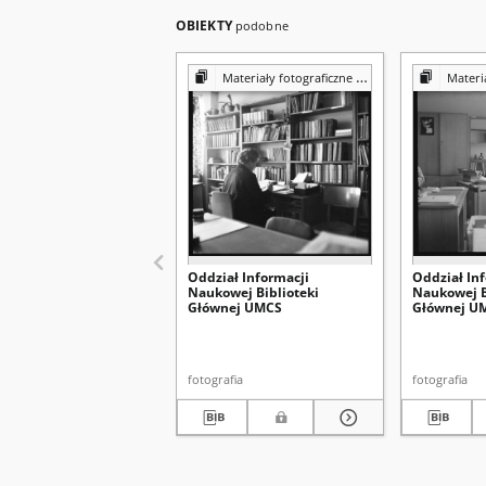
OBIEKTY
podobne
Materiały fotograficzne z Pracowni Reprografii Biblioteki UMCS
Materiały fotograf
Oddział Informacji
Oddział In
Naukowej Biblioteki
Naukowej B
Głównej UMCS
Głównej U
fotografia
fotografia