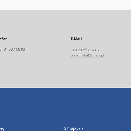
efon
E-Mail
8) 81 537 58 93
j.startek@umcs.pl
u.zielinska@umcs.pl
ksy
O Projekcie