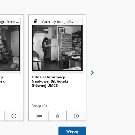
Reprografii Biblioteki UMCS
Materiały fotograficzne z Pracowni Reprografii Biblioteki UMCS
Materiały fotograficzne z Pracowni Reprografii Bibli
ji
Oddział Informacji
Wypożyczalnia
eki
Naukowej Biblioteki
międzybiblioteczna
Głównej UMCS
Biblioteki Głównej UM
fotografia
fotografia
Więcej