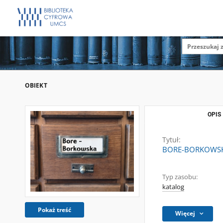
OBIEKT
OPIS
Tytuł:
BORE-BORKOWSKA 
Typ zasobu:
katalog
Pokaż treść
Więcej