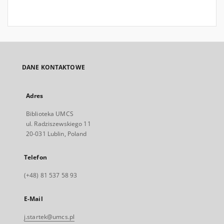
DANE KONTAKTOWE
Adres
Biblioteka UMCS
ul. Radziszewskiego 11
20-031 Lublin, Poland
Telefon
(+48) 81 537 58 93
E-Mail
j.startek@umcs.pl