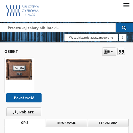
Wyszukiwanie zaawansowane
?
OBIEKT
Pokaż treść
Pobierz
OPIS
INFORMACJE
STRUKTURA