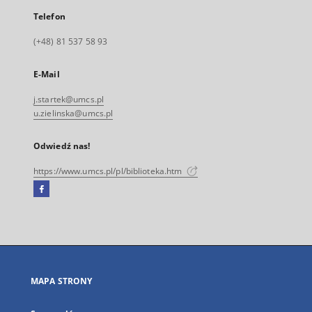
Telefon
(+48) 81 537 58 93
E-Mail
j.startek@umcs.pl
u.zielinska@umcs.pl
Odwiedź nas!
https://www.umcs.pl/pl/biblioteka.htm
Facebook
Link
zewnętrzny,
otworzy
się
w
nowej
MAPA STRONY
karcie