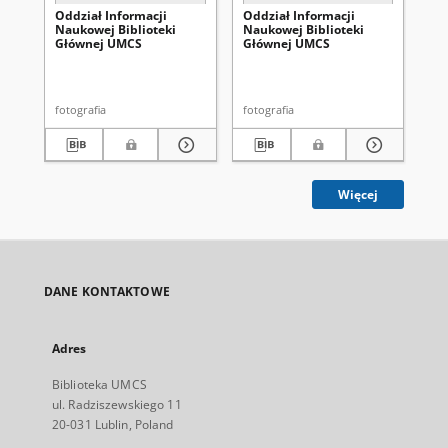
Oddział Informacji
Oddział Informacji
Od
Naukowej Biblioteki
Naukowej Biblioteki
Na
Głównej UMCS
Głównej UMCS
Gł
fotografia
fotografia
fot
Więcej
DANE KONTAKTOWE
Adres
Biblioteka UMCS
ul. Radziszewskiego 11
20-031 Lublin, Poland