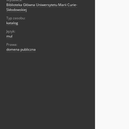
Biblioteka Główna Uniwersytetu Marii Curie-
Skłodowskiej
Typ zasobu:
katalog
Język:
mul
Prawa:
domena publiczna