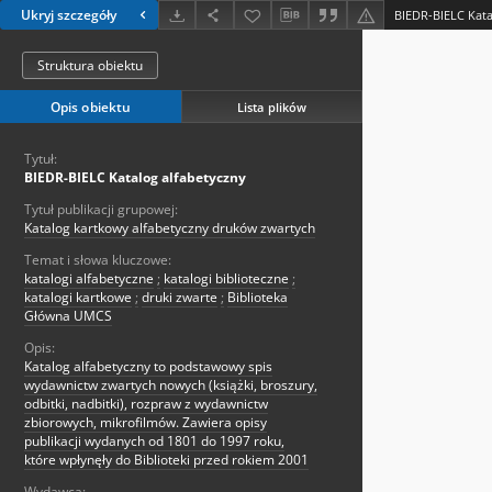
Ukryj szczegóły
BIEDR-BIELC Kata
Struktura obiektu
Opis obiektu
Lista plików
Tytuł:
BIEDR-BIELC Katalog alfabetyczny
Tytuł publikacji grupowej:
Katalog kartkowy alfabetyczny druków zwartych
Temat i słowa kluczowe:
katalogi alfabetyczne
;
katalogi biblioteczne
;
katalogi kartkowe
;
druki zwarte
;
Biblioteka
Główna UMCS
Opis:
Katalog alfabetyczny to podstawowy spis
wydawnictw zwartych nowych (książki, broszury,
odbitki, nadbitki), rozpraw z wydawnictw
zbiorowych, mikrofilmów. Zawiera opisy
publikacji wydanych od 1801 do 1997 roku,
które wpłynęły do Biblioteki przed rokiem 2001
Wydawca: