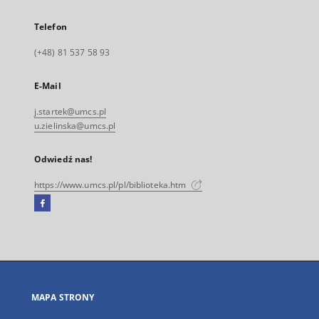
Telefon
(+48) 81 537 58 93
E-Mail
j.startek@umcs.pl
u.zielinska@umcs.pl
Odwiedź nas!
https://www.umcs.pl/pl/biblioteka.htm
Facebook
Link
zewnętrzny,
otworzy
się
w
nowej
MAPA STRONY
karcie