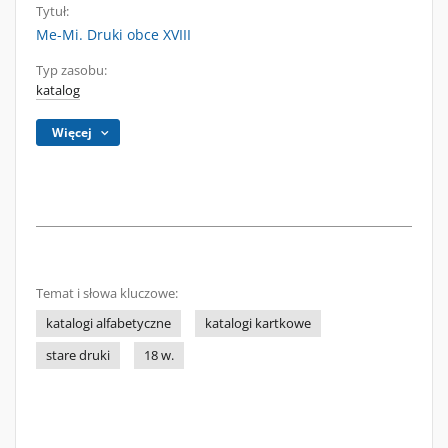
Tytuł:
Me-Mi. Druki obce XVIII
Typ zasobu:
katalog
Więcej
Temat i słowa kluczowe:
katalogi alfabetyczne
katalogi kartkowe
stare druki
18 w.