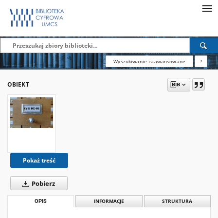
Wyszukiwanie zaawansowane
?
OBIEKT
Pokaż treść
Pobierz
OPIS
INFORMACJE
STRUKTURA