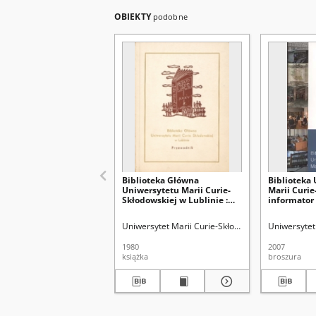
OBIEKTY
podobne
Biblioteka Główna
Biblioteka
Uniwersytetu Marii Curie-
Marii Curie
Skłodowskiej w Lublinie :
informator
przewodnik
Uniwersytet Marii Curie-Skłodowskiej (Lublin). Bi
Uniwersytet 
1980
2007
książka
broszura