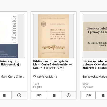
 Uniwersytetu
Biblioteka Uniwersytetu
Literacka Lubels
-Skłodowskiej :
Marii Curie-Skłodowskiej w
połowy XX wieku 
Lublinie : (1944-1974)
zbiorów Bibliote
UMCS
blioteka Główna
Marii Curie-Skłodowskiej (Lublin). Biblioteka Główna
Kowalski, Zdzisław
Wilczyńska, Maria
Olczakowa, Jadwiga
Wojnarowicz, Stanisława
Ziólkowska, Małgo
1976
2009
książka
wystawa