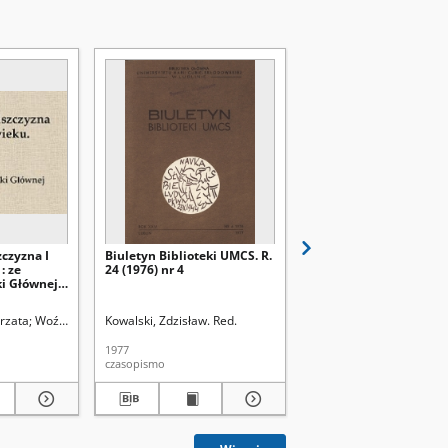
zczyzna I
Biuletyn Biblioteki UMCS. R.
Biuletyn Biblioteki UM
: ze
24 (1976) nr 4
24, nr 3 (1976)
ki Głównej
rzata
Woźniak, Barbara
Kowalski, Zdzisław. Red.
Omes, Andrzej. Fot.
Szczypa, Grzegorz
Kowalski, Zdzisław. Red.
1977
1977
czasopismo
czasopismo