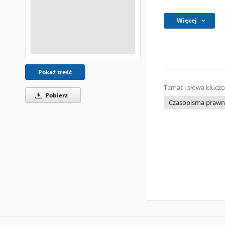
Więcej
Pokaż treść
Temat i słowa klucz
Pobierz
Czasopisma prawni