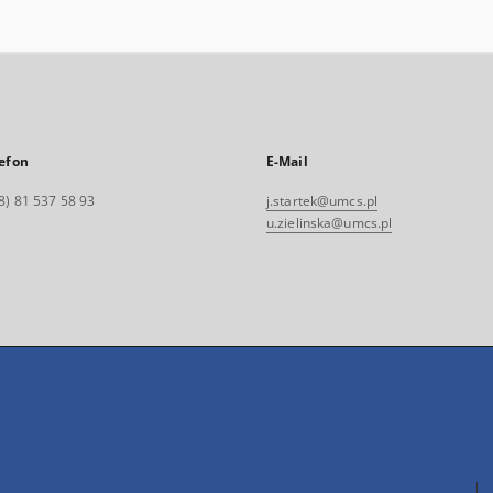
efon
E-Mail
8) 81 537 58 93
j.startek@umcs.pl
u.zielinska@umcs.pl