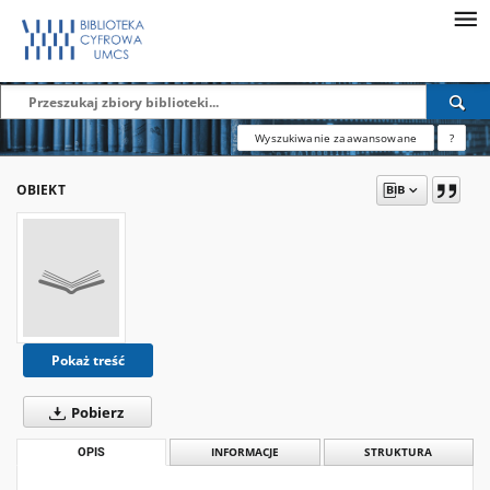
Wyszukiwanie zaawansowane
?
OBIEKT
Pokaż treść
Pobierz
OPIS
INFORMACJE
STRUKTURA