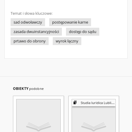
Temat i słowa kluczowe:
sad odwoławczy
postępowanie karne
zasada dwuinstancyjności
dostęp do sądu
prtawo do obrony
wyrok łączny
OBIEKTY
podobne
Studia Iuridica Lublinensia