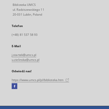
Biblioteka UMCS
ul. Radziszewskiego 11
20-031 Lublin, Poland
Telefon
(+48) 81 537 58 93
E-Mail
j.startek@umcs.pl
u.zielinska@umcs.pl
Odwiedź nas!
https://www.umcs.pl/pl/biblioteka.htm
Facebook
Link
zewnętrzny,
otworzy
się