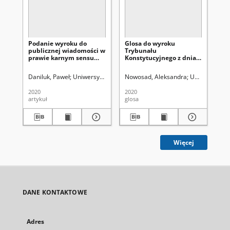
Podanie wyroku do
Glosa do wyroku
Za
publicznej wiadomości w
Trybunału
ka
prawie karnym sensu
Konstytucyjnego z dnia
stricto i w prawie
11 czerwca 2019 r. (P
karnym skarbowym -
20/17, OTK-A 2019, poz.
Daniluk, Paweł
Uniwersytet Marii Curie-Skłodowskiej (Lublin). Wydział 
Nowosad, Aleksandra
Uniwersytet Ma
Mak
obraz statystyczny
29)
2020
2020
190
artykuł
glosa
ksi
Więcej
DANE KONTAKTOWE
Adres