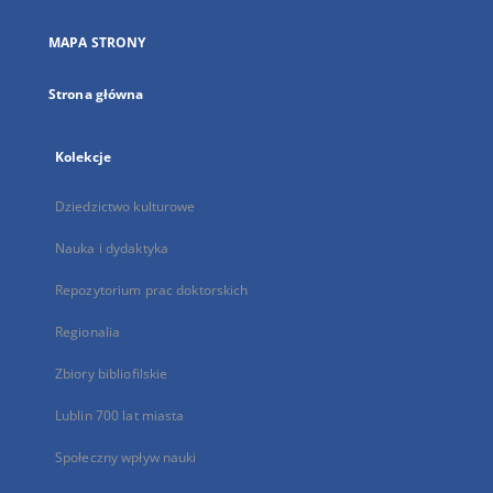
w
nowej
MAPA STRONY
karcie
Strona główna
Kolekcje
Dziedzictwo kulturowe
Nauka i dydaktyka
Repozytorium prac doktorskich
Regionalia
Zbiory bibliofilskie
Lublin 700 lat miasta
Społeczny wpływ nauki
...