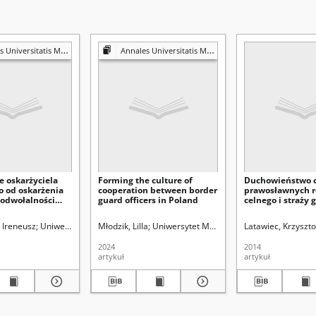
atis Mariae Curie-Skłodowska. Sectio G, Ius
Annales Universitatis Mariae Curie-Skłodowska. Sectio M, Balcaniensis et Carpathiensis
e oskarżyciela
Forming the culture of
Duchowieństwo 
o od oskarżenia
cooperation between border
prawosławnych r
 odwołalności
guard officers in Poland
celnego i straży 
procesowej
Królestwie Polsk
1854-1914
Skłodowskiej (Lublin). Wydział Prawa i Administracji.
 Ireneusz
Uniwersytet Marii Curie-Skłodowskiej (Lublin). Wydział Prawa i Administ
Młodzik, Lilla
Uniwersytet Marii Curie-Skłodowskiej (Lub
Latawiec, Krzyszto
2024
2014
artykuł
artykuł