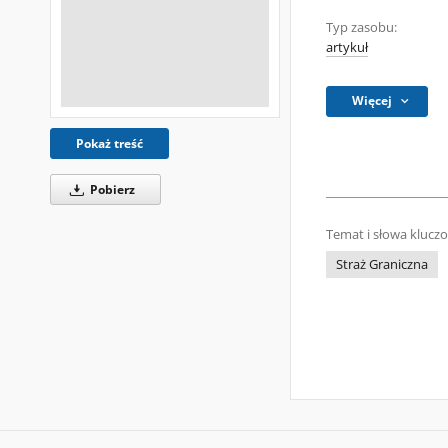
Typ zasobu:
artykuł
Więcej
Pokaż treść
Pobierz
Temat i słowa klucz
Straż Graniczna