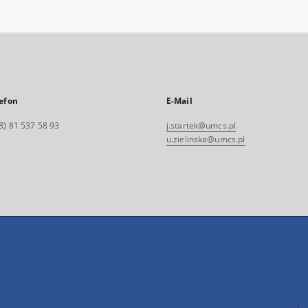
efon
E-Mail
8) 81 537 58 93
j.startek@umcs.pl
u.zielinska@umcs.pl