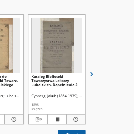
e do
Katalog Biblioteki
Z Towarzystwa Lekarsk
ki Towarz.
Towarzystwa Lekarzy
Lubelskiego protokół z
lskiego
Lubelskich. Dopełnienie 2
posiedz. Tow. Lek. Lube
dn. 5/1 1903
inistracji
a. Redaktor
erz
Lubelskie Towarzystwo Lekarskie
Łuszczyńska, Małgorzata. Redaktor naczelna sekcji
Cynberg, Jakub (1864-1939)
Lubelskie Towarzystwo Lekarski
1896
1903
książka
książka