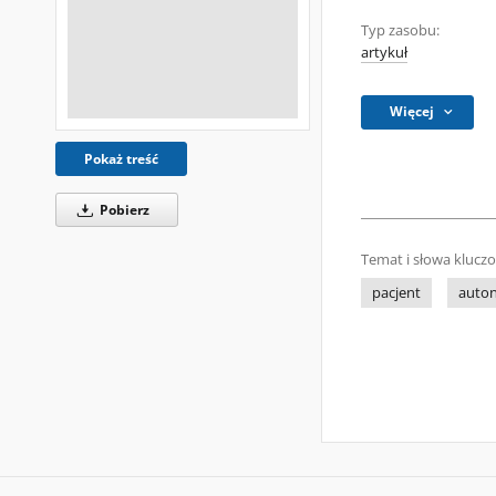
Typ zasobu:
artykuł
Więcej
Pokaż treść
Pobierz
Temat i słowa klucz
pacjent
auton