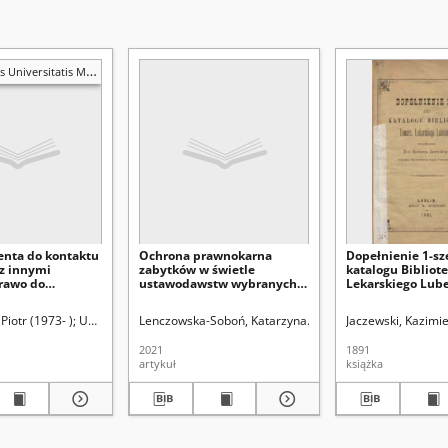
atis Mariae Curie-Skłodowska. Sectio G, Ius
enta do kontaktu
Ochrona prawnokarna
Dopełnienie 1-sz
 z innymi
zabytków w świetle
katalogu Bibliote
rawo do
ustawodawstw wybranych
Lekarskiego Lube
 a kwestia
państw byłego bloku
 praw pacjenta
komunistycznego
(1913-1924). Red.
Piotr (1973- )
Uniwersytet Marii Curie-Skłodowskiej (Lublin). Wydział Prawa i Adm
Uniwersytet Marii Curie-Skłodowskiej (Lublin)
Lenczowska-Soboń, Katarzyna
Łuszczyńska, Małgorzat
Jaczewski, Kazimi
2021
1891
artykuł
książka