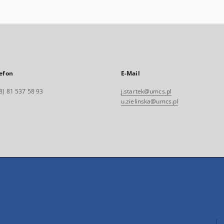
efon
E-Mail
8) 81 537 58 93
j.startek@umcs.pl
u.zielinska@umcs.pl