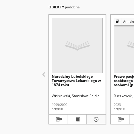
OBIEKTY
podobne
Annales Universit
Narodziny Lubelskiego
Prawo pacj
Towarzystwa Lekarskiego w
osobistego
1874 roku
osobami (p
odwiedzin)
ograniczeń
Wiśniewski, Stanisław
Seidler, Grzegorz Leopold 
Ruczkowski, 
1999/2000
2023
artykuł
artykuł