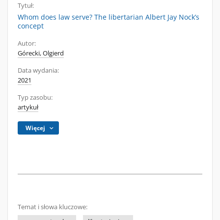
Tytuł:
Whom does law serve? The libertarian Albert Jay Nock’s
concept
Autor:
Górecki, Olgierd
Data wydania:
2021
Typ zasobu:
artykuł
Więcej
Temat i słowa kluczowe: