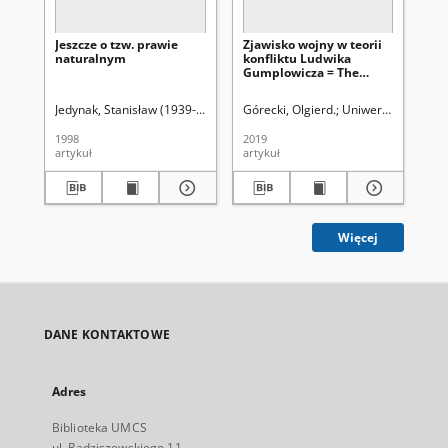
Jeszcze o tzw. prawie
Zjawisko wojny w teorii
Hu
naturalnym
konfliktu Ludwika
acc
Gumplowicza = The
ari
phenomenon of war in
ana
the theory of contlict by
ca
Jedynak, Stanisław (1939-2015)
Uniwersytet Marii Curie-Skłodowskiej (
Górecki, Olgierd.
Uniwersytet Marii C
Gór
Ludwik Gumplowicz
Ma
fo
1998
2019
202
artykuł
artykuł
art
Więcej
DANE KONTAKTOWE
Adres
Biblioteka UMCS
ul. Radziszewskiego 11