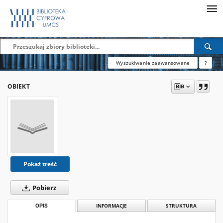
Wyszukiwanie zaawansowane
?
OBIEKT
Pokaż treść
Pobierz
OPIS
INFORMACJE
STRUKTURA