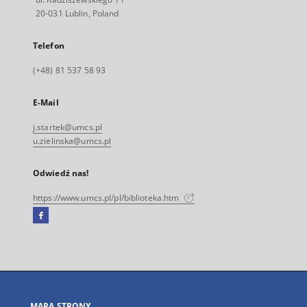
20-031 Lublin, Poland
Telefon
(+48) 81 537 58 93
E-Mail
j.startek@umcs.pl
u.zielinska@umcs.pl
Odwiedź nas!
https://www.umcs.pl/pl/biblioteka.htm
Facebook
Link
zewnętrzny,
otworzy
się
w
nowej
MAPA STRONY