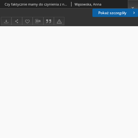
Czy faktycznie mamy do czynienia z nowymi uprawnieniami kontrolnymi radnych samorządowych?
Wąsowska, Anna
Pokaż szczegóły