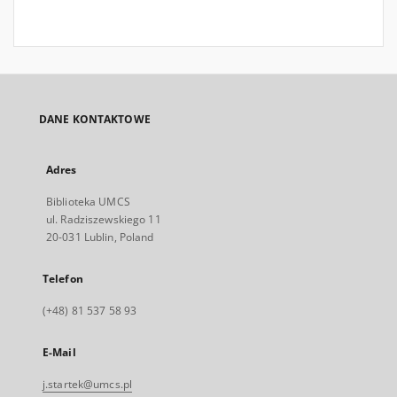
DANE KONTAKTOWE
Adres
Biblioteka UMCS
ul. Radziszewskiego 11
20-031 Lublin, Poland
Telefon
(+48) 81 537 58 93
E-Mail
j.startek@umcs.pl