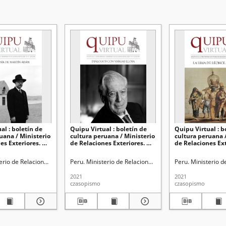
al : boletín de
Quipu Virtual : boletín de
Quipu Virtual : b
uana / Ministerio
cultura peruana / Ministerio
cultura peruana /
es Exteriores. No
de Relaciones Exteriores. No
de Relaciones Ext
021)
34 (22/01/2021)
2021, No 54 (11/6
erio de Relaciones Exteriores
Peru. Ministerio de Relaciones Exteriores
Peru. Ministerio d
2021
2021
czasopismo
czasopismo