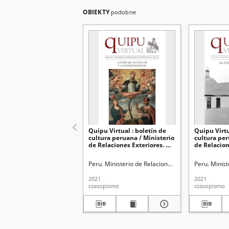
OBIEKTY
podobne
Quipu Virtual : boletín de
Quipu Virtu
cultura peruana / Ministerio
cultura per
de Relaciones Exteriores. No
de Relacion
38 (19/02/2021)
37 (12/02/2
Peru. Ministerio de Relaciones Exteriores
Peru. Minist
2021
2021
czasopismo
czasopismo