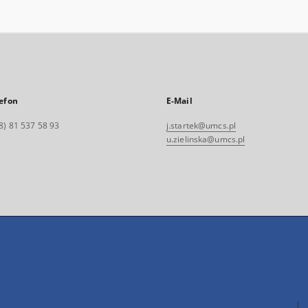
efon
E-Mail
8) 81 537 58 93
j.startek@umcs.pl
u.zielinska@umcs.pl