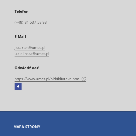
Telefon
(+48) 81 537 58 93
E-Mail
j.startek@umcs.pl
u.zielinska@umcs.pl
Odwiedź nas!
https://www.umcs.pl/pl/biblioteka.htm
Facebook
Link
zewnętrzny,
otworzy
się
w
nowej
MAPA STRONY
karcie