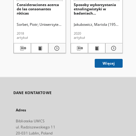
Consideraciones acerca
Sposoby wykorzystania
Ta
de las consonantes
etnolingwistyki w
dy
róticas
badaniach
etymologicznych
Sorbet, Piotr
Uniwersytet Marii Curie-Skłodowskiej (Lublin). Wydział 
Jakubowicz, Mariola (1959- ).
Bo
2018
2020
201
artykuł
artykuł
art
Więcej
DANE KONTAKTOWE
Adres
Biblioteka UMCS
ul. Radziszewskiego 11
20-031 Lublin, Poland