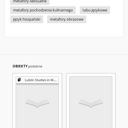
metafory seksualne
metafory pochodzenia kulinarnego
tabu językowe
język hiszpański
metafory obrazowe
OBIEKTY
podobne
Lublin Studies in Modern Languages and Literature