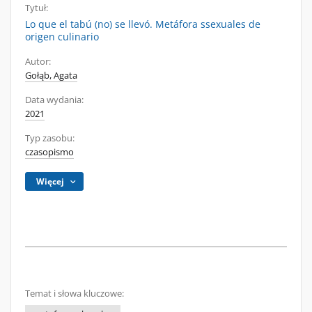
Tytuł:
Lo que el tabú (no) se llevó. Metáfora ssexuales de
origen culinario
Autor:
Gołąb, Agata
Data wydania:
2021
Typ zasobu:
czasopismo
Więcej
Temat i słowa kluczowe: