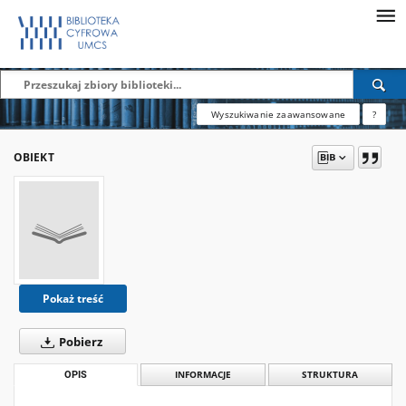
Wyszukiwanie zaawansowane
?
OBIEKT
Pokaż treść
Pobierz
OPIS
INFORMACJE
STRUKTURA