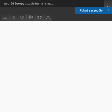
Wschód Europy : studia humanistyczno-społeczne. Vol. 7, Nr 2 (2021). Spis treści
Pokaż szczegóły