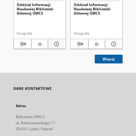
Oddział Informacji
Oddział Informacji
Od
Naukowej Biblioteki
Naukowej Biblioteki
Na
Głównej UMCS
Głównej UMCS
Gł
fotografia
fotografia
fot
Więcej
DANE KONTAKTOWE
Adres
Biblioteka UMCS
ul. Radziszewskiego 11
20-031 Lublin, Poland