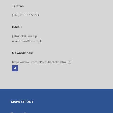
Telefon
(+48) 81 537 58 93
E-Mail
j.startek@umcs.pl
u.zielinska@umcs.pl
Odwiedź nas!
https://www.umcs.pl/pl/biblioteka.htm
Facebook
Link
zewnętrzny,
otworzy
się
w
nowej
MAPA STRONY
karcie