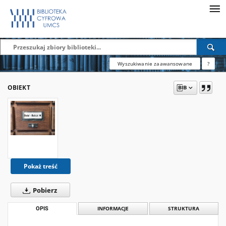
Wyszukiwanie zaawansowane
?
OBIEKT
Pokaż treść
Pobierz
OPIS
INFORMACJE
STRUKTURA