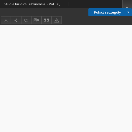
Studia Iuridica Lublinensia. - Vol. 30, 3 (2021). Spis treści
Pokaż szczegóły