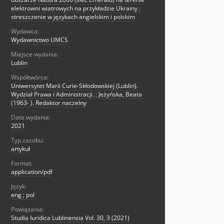
elektrowni wiatrowych na przykładzie Ukrainy
;
streszczenie w językach angielskim i polskim
Wydawca:
Wydawnictwo UMCS
Miejsce wydania:
Lublin
Współtwórca:
Uniwersytet Marii Curie-Skłodowskiej (Lublin).
Wydział Prawa i Administracji.
;
Jeżyńska, Beata
(1963- ). Redaktor naczelny
Data wydania:
2021
Typ zasobu:
artykuł
Format:
application/pdf
Język:
eng ; pol
Powiązania:
Studia Iuridica Lublinensia Vol. 30, 3 (2021)