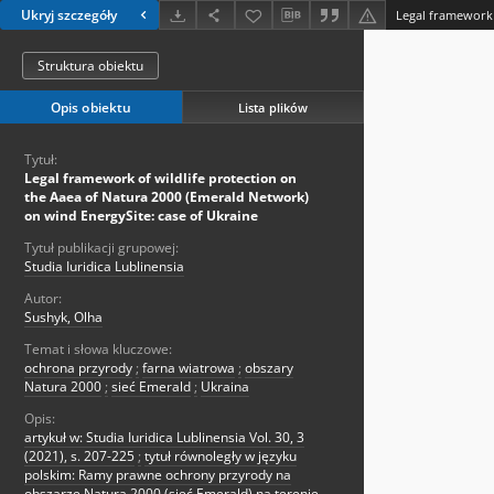
Ukryj szczegóły
Struktura obiektu
Opis obiektu
Lista plików
Tytuł:
Legal framework of wildlife protection on
the Aaea of Natura 2000 (Emerald Network)
on wind EnergySite: case of Ukraine
Tytuł publikacji grupowej:
Studia Iuridica Lublinensia
Autor:
Sushyk, Olha
Temat i słowa kluczowe:
ochrona przyrody
;
farna wiatrowa
;
obszary
Natura 2000
;
sieć Emerald
;
Ukraina
Opis:
artykuł w: Studia Iuridica Lublinensia Vol. 30, 3
(2021), s. 207-225
;
tytuł równoległy w języku
polskim: Ramy prawne ochrony przyrody na
obszarze Natura 2000 (sieć Emerald) na terenie