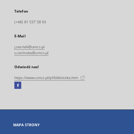
Telefon
(+48) 81 537 58 93
E-Mail
j.startek@umcs.pl
u.zielinska@umcs.pl
Odwiedź nas!
https://www.umcs.pl/pl/biblioteka.htm
Facebook
Link
zewnętrzny,
otworzy
się
w
nowej
MAPA STRONY
karcie