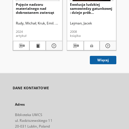
Pojęcie nadzoru
Ewolucja ludzkiej
Pro
materialnego nad
samowiedzy gatunkowej
pe
dobrostanem zwierząt
: dzieje prób
ed
zdefiniowania relacji
Uk
człowiek-zwierzę
Rudy, Michał
Kruk, Emil. Redaktor
Lejman, Jacek
Fundacja Inicjatyw Akademickich
Zaì
2024
2008
201
artykuł
książka
art
Więcej
DANE KONTAKTOWE
Adres
Biblioteka UMCS
ul. Radziszewskiego 11
20-031 Lublin, Poland