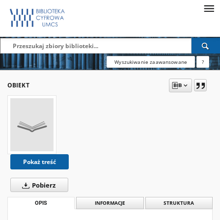
Wyszukiwanie zaawansowane
?
OBIEKT
Pokaż treść
Pobierz
OPIS
INFORMACJE
STRUKTURA