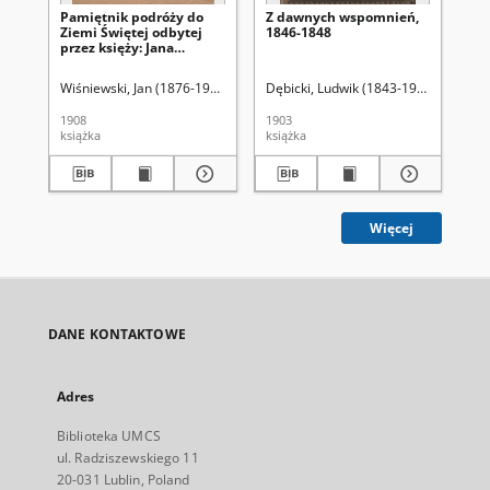
Pamiętnik podróży do
Z dawnych wspomnień,
Za
Ziemi Świętej odbytej
1846-1848
dia
przez księży: Jana
wi
Wiśniewskiego, Telesfora
pa
Kopydłowskiego, Leona
XVI
Wiśniewski, Jan (1876-1943)
Dębicki, Ludwik (1843-1908)
Osi
Sobierajskiego w 1907 r.
1908
1903
200
książka
książka
art
Więcej
DANE KONTAKTOWE
Adres
Biblioteka UMCS
ul. Radziszewskiego 11
20-031 Lublin, Poland