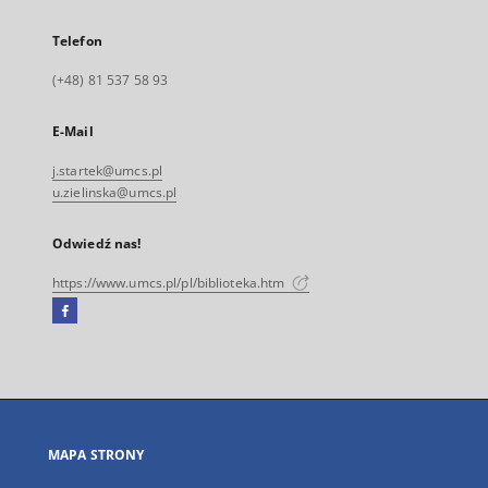
Telefon
(+48) 81 537 58 93
E-Mail
j.startek@umcs.pl
u.zielinska@umcs.pl
Odwiedź nas!
https://www.umcs.pl/pl/biblioteka.htm
Facebook
Link
zewnętrzny,
otworzy
się
w
nowej
MAPA STRONY
karcie