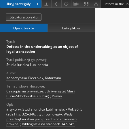
Ukryj szczegóły
Struktura obiektu
Opis obiektu
Lista plików
Tytuł:
Defects in the undertaking as an object of
legal transaction
Tytuł publikacji grupowej:
Studia Iuridica Lublinensia
Autor:
Kopaczyńska-Pieczniak, Katarzyna
Temat i słowa kluczowe:
Czasopisma prawnicze.
;
Uniwersytet Marii
Curie-Skłodowskiej (Lublin)
;
Prawo
Opis:
artykuł w: Studia Iuridica Lublinensia. - Vol. 30, 5
(2021), s. 325-346.
;
tyt. równoległy: Wady
przedsiębiorstwa jako przedmiotu czynności
prawnej
;
Bibliografia na stronach 342-345.