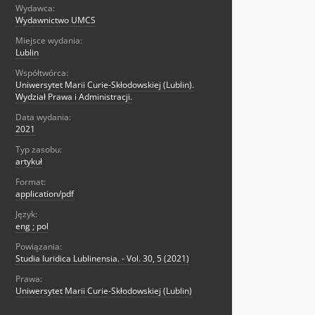
Wydawca:
Wydawnictwo UMCS
Miejsce wydania:
Lublin
Współtwórca:
Uniwersytet Marii Curie-Skłodowskiej (Lublin).
Wydział Prawa i Administracji.
Data wydania:
2021
Typ zasobu:
artykuł
Format:
application/pdf
Język:
eng ; pol
Powiązania:
Studia Iuridica Lublinensia. - Vol. 30, 5 (2021)
Prawa:
Uniwersytet Marii Curie-Skłodowskiej (Lublin)