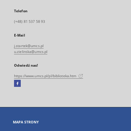
Telefon
(+48) 81 537 58 93
E-Mail
j.startek@umcs.pl
u.zielinska@umcs.pl
Odwiedź nas!
https://www.umcs.pl/pl/biblioteka.htm
Facebook
Link
zewnętrzny,
otworzy
się
w
nowej
MAPA STRONY
karcie