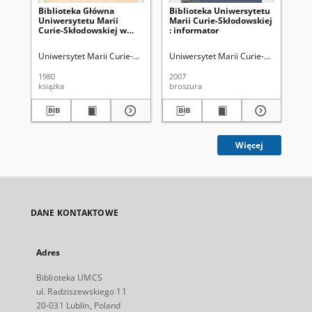
Biblioteka Główna
Biblioteka Uniwersytetu
Bi
Uniwersytetu Marii
Marii Curie-Skłodowskiej
Ma
Curie-Skłodowskiej w
: informator
w L
Lublinie : przewodnik
Uniwersytet Marii Curie-Skłodowskiej (Lublin). Biblioteka Główna
Uniwersytet Marii Curie-Skłodowskiej
Kowal
Wil
1980
2007
197
książka
broszura
ksi
Więcej
DANE KONTAKTOWE
Adres
Biblioteka UMCS
ul. Radziszewskiego 11
20-031 Lublin, Poland