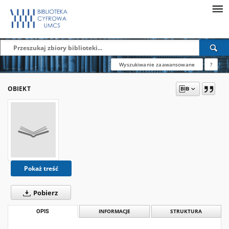
Wyszukiwanie zaawansowane
?
OBIEKT
Pokaż treść
Pobierz
OPIS
INFORMACJE
STRUKTURA