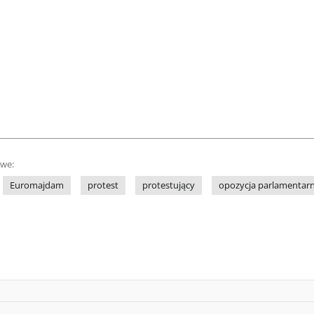
owe:
Euromajdam
protest
protestujący
opozycja parlamentar