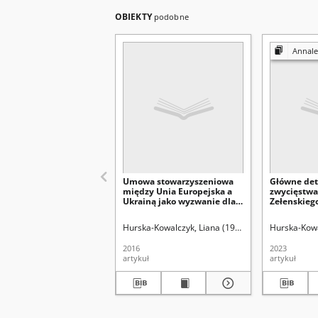
OBIEKTY
podobne
Annales Universitati
Umowa stowarzyszeniowa
Główne de
między Unia Europejska a
zwycięstw
Ukrainą jako wyzwanie dla
Zełenskieg
Polski
prezydenck
Hurska-Kowalczyk, Liana (1981- )
Pietraś, Marek.
Hurska-Kowa
2016
2023
artykuł
artykuł