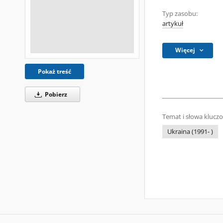
Typ zasobu:
artykuł
Więcej
Pokaż treść
Pobierz
Temat i słowa klucz
Ukraina (1991- )