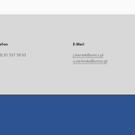
efon
E-Mail
8) 81 537 58 93
j.startek@umcs.pl
u.zielinska@umcs.pl