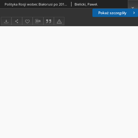
Polityka Rosji wobec Białorusi po 2014 r. – zmiana czy kontynuacja?
Bielicki, Paweł.
Pokaż szczegóły