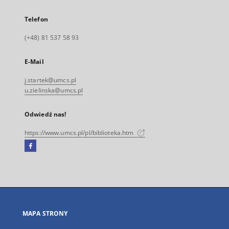
Telefon
(+48) 81 537 58 93
E-Mail
j.startek@umcs.pl
u.zielinska@umcs.pl
Odwiedź nas!
https://www.umcs.pl/pl/biblioteka.htm
Facebook
Link
zewnętrzny,
otworzy
się
w
nowej
MAPA STRONY
karcie