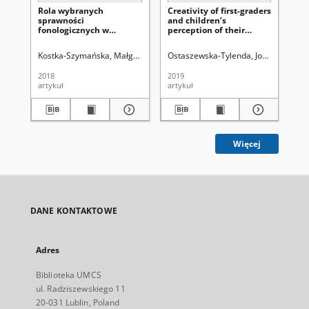
Rola wybranych
Creativity of first-graders
Au
sprawności
and children’s
sta
fonologicznych w
perception of their
au
twórczości językowej
everyday relationships
ws
dziecka
with parents
Kostka-Szymańska, Małgorzata.
Uniwersytet Marii Curie-Skłodowskiej
Ostaszewska-Tylenda, Joanna
Parcze
Wa
2018
2019
201
artykuł
artykuł
art
Więcej
DANE KONTAKTOWE
Adres
Biblioteka UMCS
ul. Radziszewskiego 11
20-031 Lublin, Poland