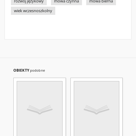
rozwój językowy
mowa czynna
mowa bierna
wiek wczesnoszkolny
OBIEKTY
podobne