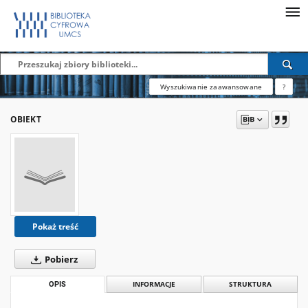
Wyszukiwanie zaawansowane
?
OBIEKT
Pokaż treść
Pobierz
OPIS
INFORMACJE
STRUKTURA